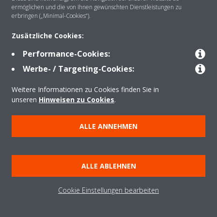
ermöglichen und die von Ihnen gewünschten Dienstleistungen zu
erbringen („Minimal-Cookies“).
Zusätzliche Cookies:
Performance-Cookies:
Werbe- / Targeting-Cookies:
Footer Link
Weitere Informationen zu Cookies finden Sie in
unseren
Hinweisen zu Cookies
.
Copyright © Daikin
ALLE ANNEHMEN
Legal notice/Imprint
Cookie notice
Data Protection Policy
Corporate ethics
AGB
Impressum
Hinweis zu Cookies
ALLE ABLEHNEN
Datenschutzrichtlinie
Unternehmensethik
Cookie Einstellungen bearbeiten